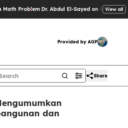
Problem
Dr. Abdul El-Sayed on Historic Michigan W
View all
Provided by AGP
Share
s Mengumumkan
bangunan dan