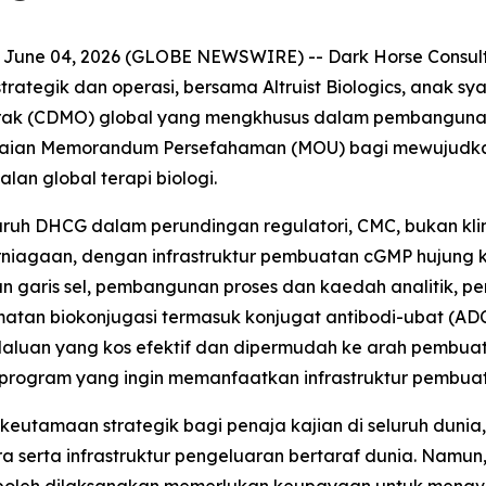
 June 04, 2026 (GLOBE NEWSWIRE) -- Dark Horse Consul
ategik dan operasi, bersama Altruist Biologics, anak syar
ak (CDMO) global yang mengkhusus dalam pembangunan
raian Memorandum Persefahaman (MOU) bagi mewujudkan
n global terapi biologi.
h DHCG dalam perundingan regulatori, CMC, bukan klinika
rniagaan, dengan infrastruktur pembuatan cGMP hujung ke h
n garis sel, pembangunan proses dan kaedah analitik, p
atan biokonjugasi termasuk konjugat antibodi-ubat (ADC
uan yang kos efektif dan dipermudah ke arah pembuatan
rogram yang ingin memanfaatkan infrastruktur pembuatan
 keutamaan strategik bagi penaja kajian di seluruh dunia
 serta infrastruktur pengeluaran bertaraf dunia. Namun, 