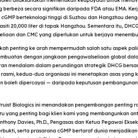
 boleh dilaksanakan memerlukan keupayaan untuk menav
g berbeza secara signifikan daripada FDA atau EMA. Ker
iliti cGMP berteknologi tinggi di Suzhou dan Hangzhou de
kapasiti 20,000 liter di tapak Hangzhou. Sementara itu
eliaan dan CMC yang diperlukan untuk berjaya menembus
gkah penting ke arah mempermudah salah satu aspek p
pembuatan dengan jangkaan pengawalseliaan global dal
an mendalam dalam perundingan strategik DHCG bersam
ma rasmi, kedua-dua organisasi ini menetapkan asas yang
 dan boleh dipercayai — daripada keputusan pembanguna
uist Biologics ini menandakan pengembangan penting r
u yang penting bagi klien kami yang membangunkan antib
 Anthony Davies, Ph.D., Pengasas dan Ketua Pegawai Eksek
terbukti, serta prasarana cGMP bertaraf dunia menjadika