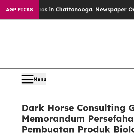
se
Chaos in Chattanooga. Newspaper Owner Calls
AGP PICKS
Menu
Dark Horse Consulting 
Memorandum Persefaha
Pembuatan Produk Biolo