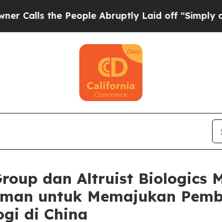
 the People Abruptly Laid off “Simply a Math 
Group dan Altruist Biologic
man untuk Memajukan Pem
gi di China