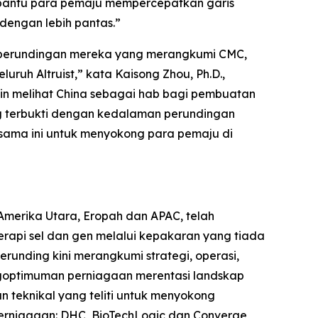
bantu para pemaju mempercepatkan garis
engan lebih pantas.”
n perundingan mereka yang merangkumi CMC,
uh Altruist,” kata Kaisong Zhou, Ph.D.,
akin melihat China sebagai hab bagi pembuatan
 yang terbukti dengan kedalaman perundingan
sama ini untuk menyokong para pemaju di
Amerika Utara, Eropah dan APAC, telah
api sel dan gen melalui kepakaran yang tiada
unding kini merangkumi strategi, operasi,
engoptimuman perniagaan merentasi landskap
 teknikal yang teliti untuk menyokong
erniagaan: DHC, BioTechLogic dan Converge