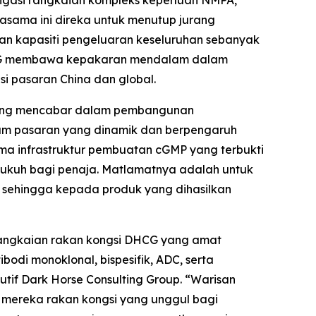
igasi rangkaian kompleks keperluan NMPA,
jasama ini direka untuk menutup jurang
ngan kapasiti pengeluaran keseluruhan sebanyak
, DHCG membawa kepakaran mendalam dalam
i pasaran China dan global.
aling mencabar dalam pembangunan
am pasaran yang dinamik dan berpengaruh
a infrastruktur pembuatan cGMP yang terbukti
 kukuh bagi penaja. Matlamatnya adalah untuk
n sehingga kepada produk yang dihasilkan
angkaian rakan kongsi DHCG yang amat
odi monoklonal, bispesifik, ADC, serta
utif Dark Horse Consulting Group. “Warisan
n mereka rakan kongsi yang unggul bagi