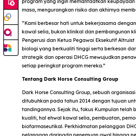
program yang ingin memanfaatkan keupayaan 
masa, mengurangkan risiko dan akhirnya memb
“Kami berbesar hati untuk bekerjasama denga
kawal selia, bukan klinikal dan pembangunan kl
Pengerusi dan Ketua Pegawai Eksekutif Altruist
biologi yang berkualiti tinggi serta berkesan da
strategik dan operasi DHCG mewujudkan penaw
setiap peringkat program mereka.”
Tentang Dark Horse Consulting Group
Dark Horse Consulting Group, sebuah organisas
ditubuhkan pada tahun 2014 dengan tujuan un
tandingannya. Sejak itu, fokus Kumpulan telah
kualiti, hal ehwal kawal selia, pembuatan, pe
biofarmaseutikal. Perkhidmatan pelanggan DHCG
pelanggan daripada penemuan awal hingga pela