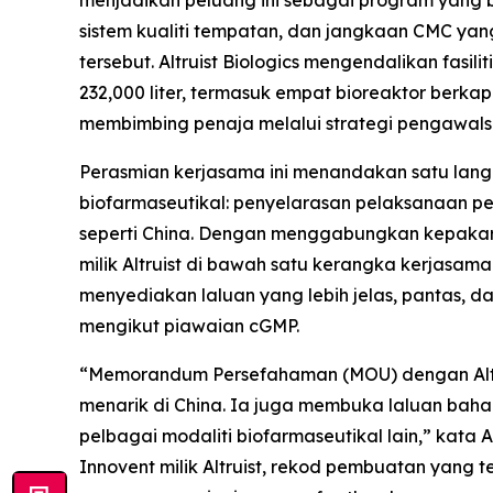
menjadikan peluang ini sebagai program yang
sistem kualiti tempatan, dan jangkaan CMC yan
tersebut. Altruist Biologics mengendalikan fas
232,000 liter, termasuk empat bioreaktor ber
membimbing penaja melalui strategi pengawals
Perasmian kerjasama ini menandakan satu lan
biofarmaseutikal: penyelarasan pelaksanaan 
seperti China. Dengan menggabungkan kepakar
milik Altruist di bawah satu kerangka kerjasa
menyediakan laluan yang lebih jelas, pantas,
mengikut piawaian cGMP.
“Memorandum Persefahaman (MOU) dengan Altr
menarik di China. Ia juga membuka laluan bahar
pelbagai modaliti biofarmaseutikal lain,” kata
Innovent milik Altruist, rekod pembuatan yang 