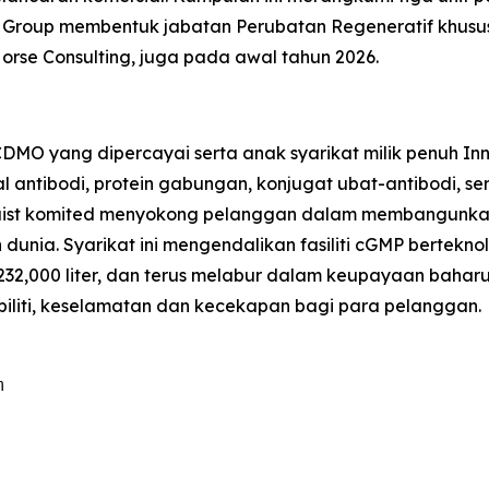
re Group membentuk jabatan Perubatan Regeneratif khus
orse Consulting, juga pada awal tahun 2026.
 CDMO yang dipercayai serta anak syarikat milik penuh 
 antibodi, protein gabungan, konjugat ubat-antibodi, se
Altruist komited menyokong pelanggan dalam membangunk
uh dunia. Syarikat ini mengendalikan fasiliti cGMP bertek
 232,000 liter, dan terus melabur dalam keupayaan bah
sibiliti, keselamatan dan kecekapan bagi para pelanggan.

