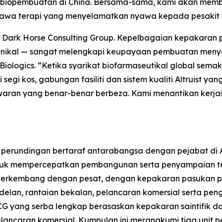
biopembuatan di China. Bersama-sama, kami akan mem
awa terapi yang menyelamatkan nyawa kepada pesakit d
n Dark Horse Consulting Group. Kepelbagaian kepakara
inikal — sangat melengkapi keupayaan pembuatan menyelur
 Biologics. “Ketika syarikat biofarmaseutikal global sem
ri segi kos, gabungan fasiliti dan sistem kualiti Altruist
aran yang benar-benar berbeza. Kami menantikan kerja
i perundingan bertaraf antarabangsa dengan pejabat di 
tuk mempercepatkan pembangunan serta penyampaian ter
 berkembang dengan pesat, dengan kepakaran pasukan per
modelan, rantaian bekalan, pelancaran komersial serta p
 yang serba lengkap berasaskan kepakaran saintifik dan
ncaran komersial. Kumpulan ini merangkumi tiga unit p