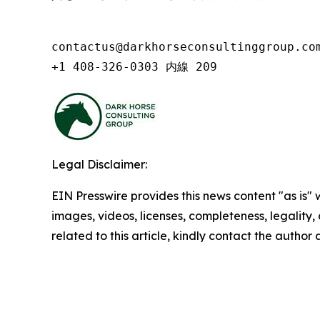
contactus@darkhorseconsultinggroup.com
+1 408-326-0303 内線 209
Legal Disclaimer:
EIN Presswire provides this news content "as is" 
images, videos, licenses, completeness, legality, o
related to this article, kindly contact the author