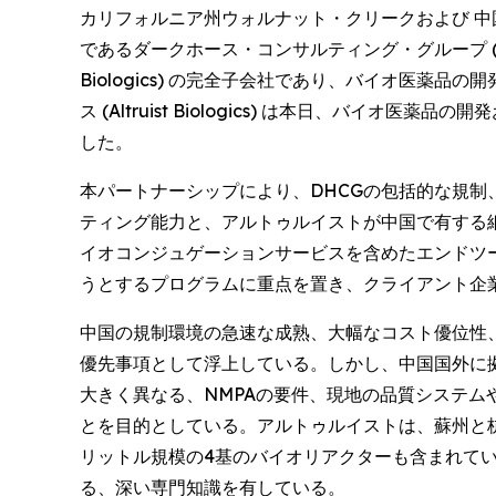
カリフォルニア州ウォルナット・クリークおよび 中国・蘇州発
であるダークホース・コンサルティング・グループ (Dark H
Biologics) の完全子会社であり、バイオ医薬
ス (Altruist Biologics) は本日、バ
した。
本パートナーシップにより、DHCGの包括的な規制
ティング能力と、アルトゥルイストが中国で有する細
イオコンジュゲーションサービスを含めたエンドツ
うとするプログラムに重点を置き、クライアント企
中国の規制環境の急速な成熟、大幅なコスト優位性
優先事項として浮上している。しかし、中国国外に拠
大きく異なる、NMPAの要件、現地の品質システム
とを目的としている。アルトゥルイストは、蘇州と杭
リットル規模の4基のバイオリアクターも含まれてい
る、深い専門知識を有している。