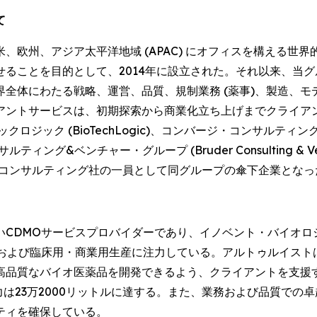
て
、欧州、アジア太平洋地域 (APAC) にオフィスを構える世
ることを目的として、2014年に設立された。それ以来、当
全体にわたる戦略、運営、品質、規制業務 (薬事)、製造、
イアントサービスは、初期探索から商業化立ち上げまでクライア
ク (BioTechLogic)、コンバージ・コンサルティング (Con
グ&ベンチャー・グループ (Bruder Consulting & Ve
ス・コンサルティング社の一員として同グループの傘下企業となっ
いCDMOサービスプロバイダーであり、イノベント・バイオロ
開発および臨床用・商業用生産に注力している。アルトゥルイス
高品質なバイオ医薬品を開発できるよう、クライアントを支援
力は23万2000リットルに達する。また、業務および品質での
ティを確保している。