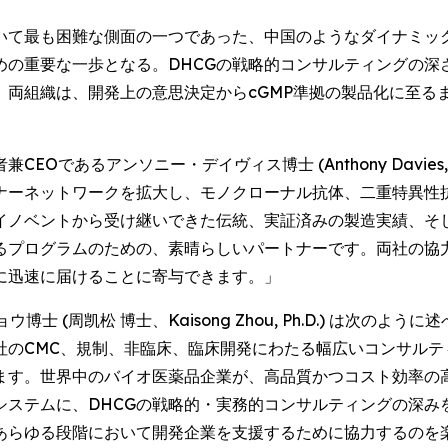
いて最も困難な側面の一つであった、中国のようなダイナミッ
めの重要な一歩となる。DHCGの戦略的コンサルティングの深
、両組織は、開発上の意思決定からcGMP準拠の製品化に至る
であるアンソニー・デイヴィス博士 (Anthony Davies,
ナーネットワークを拡大し、モノクローナル抗体、二重特異性
イノベントから受け継いできた伝統、実証済みの製造実績、そし
るプログラムのための、素晴らしいパートナーです。両社の協
に迅速に届けることに寄与できます。」
士 (周凯松 博士、Kaisong Zhou, Ph.D.) は次の
社のCMC、規制、非臨床、臨床開発にわたる幅広いコンサルテ
ます。世界中のバイオ医薬品企業が、高品質かつコスト効率の
システムに、DHCGの戦略的・実務的コンサルティングの深み
あらゆる段階において開発企業を支援するために協力するのを