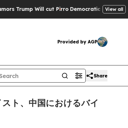
p Will cut Pirro
Democratic Socialists of Ameri
View all
Provided by AGP
Share
イスト、中国におけるバイ