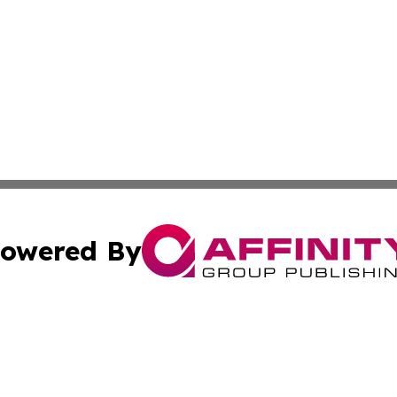
owered By
ubmit Press Release
Terms & Conditions
Copyright/DMCA
c. dba Affinity Group Publishing & California Commerce D
Cookie Settings / Your Privacy Choices