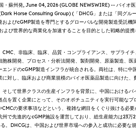
, June 04, 2026 (GLOBE NEWSWIRE) -
orse Consulting Group) (「DHCG」または「同グ
品の開発およびcGMP製造を専門とするグローバルな開発製造受託機関
イオ医薬品の開発および世界的な商業化を加速することを目的とした戦略的
、CMC、非臨床、臨床、品質・コンプライアンス、サプライ
胞株開発、プロセス・分析法開発、製剤開発、原薬製造、医薬品製
ーエンドのcGMP製造インフラが統合される。両社は、特に中
業に対し、臨床および商業規模のバイオ医薬品製造に向けた、
、そして世界クラスの生産インフラを背景に、中国におけるバ
点を置く企業にとって、そのオポチュニティを実行可能なプロ
やCMCの要求事項などという、複雑な網目をくぐり抜ける必
州で先進的なcGMP施設を運営しており、総生産能力は23万2
る。DHCGは、中国および世界市場への参入と成功に必要な