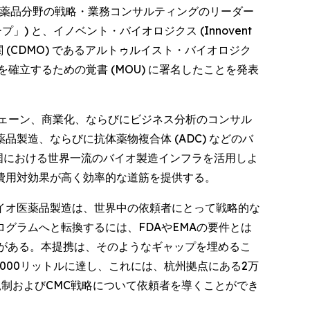
- バイオ医薬品分野の戦略・業務コンサルティングのリーダー
ループ」) と、イノベント・バイオロジクス (Innovent
 (CDMO) であるアルトゥルイスト・バイオロジク
提携を確立するための覚書 (MOU) に署名したことを発表
チェーン、商業化、ならびにビジネス分析のコンサル
造、ならびに抗体薬物複合体 (ADC) などのバ
国における世界一流のバイオ製造インフラを活用しよ
費用対効果が高く効率的な道筋を提供する。
イオ医薬品製造は、世界中の依頼者にとって戦略的な
グラムへと転換するには、FDAやEMAの要件とは
要がある。本提携は、そのようなギャップを埋めるこ
000リットルに達し、これには、杭州拠点にある2万
規制およびCMC戦略について依頼者を導くことができ