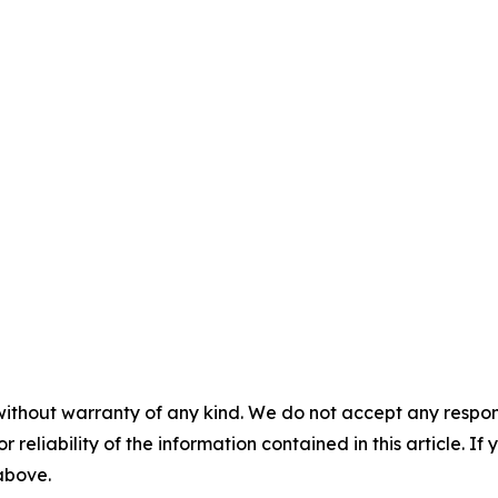
without warranty of any kind. We do not accept any responsib
r reliability of the information contained in this article. I
 above.