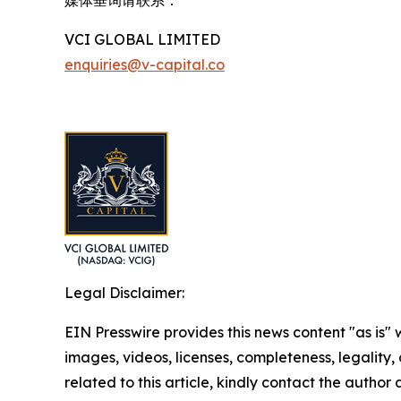
媒体垂询请联系：
VCI GLOBAL LIMITED
enquiries@v-capital.co
Legal Disclaimer:
EIN Presswire provides this news content "as is" 
images, videos, licenses, completeness, legality, o
related to this article, kindly contact the author