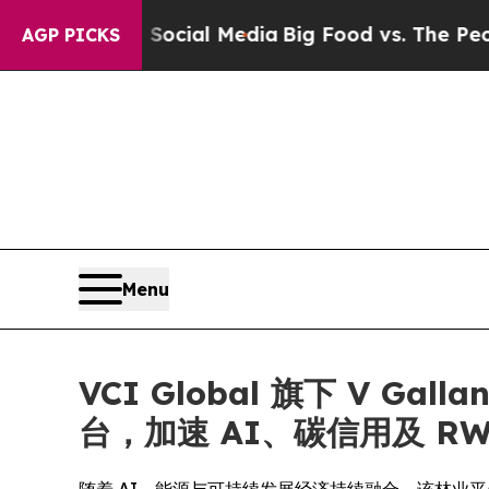
s on Social Media
Big Food vs. The People. Big F
AGP PICKS
Menu
VCI Global 旗下 V 
台，加速 AI、碳信用及 R