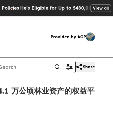
e’s Eligible for Up to $480,000 After Being Wron
View all
Provided by AGP
Share
 24.1 万公顷林业资产的权益平