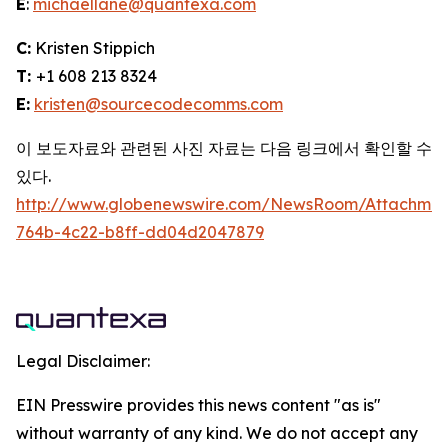
E
:
michaellane@quantexa.com
C:
Kristen Stippich
T:
+1 608 213 8324
E:
kristen@sourcecodecomms.com
이 보도자료와 관련된 사진 자료는 다음 링크에서 확인할 수
있다.
http://www.globenewswire.com/NewsRoom/Attachme
764b-4c22-b8ff-dd04d2047879
Legal Disclaimer:
EIN Presswire provides this news content "as is"
without warranty of any kind. We do not accept any