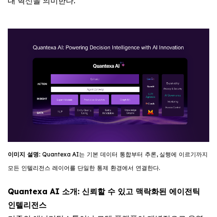
대 혁신을 의미한다.
이미지
설명
:
Quantexa
AI
는
기
본
데이터
통합부터
추론
,
실행에
이르기까지
모든
인텔리전스
레이어를
단일한
통제
환경에서
연결한다
.
Quantexa AI 소개: 신뢰할 수 있고 맥락화된 에이전틱
인텔리전스