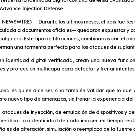
r, refuerza la identidad digital con una defensa avanzad
 Advance Injection Defense
 NEWSWIRE) -- Durante los últimos meses, el país fue te
culada a documentos oficiales— quedaron expuestos y come
cualquiera. Este tipo de filtraciones, combinadas con el a
forman una tormenta perfecta para los ataques de suplanta
 en identidad digital verificada, crean una nueva funcio
enes y protección multicapa para detectar y frenar intentos
rsona es quien dice ser, sino también validar que lo q
te nuevo tipo de amenazas, sin frenar la experiencia del 
 ataques de inyección, de emulación de dispositivos y de
a verificar la autenticidad de cada imagen en tiempo real.
ales de alteración, simulación o reemplazo de la fuente o