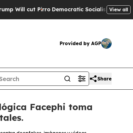
l cut Pirro
Democratic Socialists of America Pr
View all
Provided by AGP
Share
ológica Facephi toma
tales.