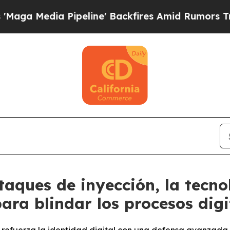
edia Pipeline' Backfires Amid Rumors Trump Wil
ataques de inyección, la tecn
ra blindar los procesos digi