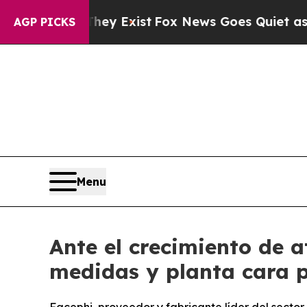
Proof They Exist
Fox News Goes Quiet as 'Maga M
AGP PICKS
Menu
Ante el crecimiento de 
medidas y planta cara pa