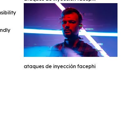
ibility
indly
ataques de inyección facephi