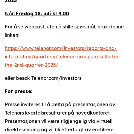
2025
Når:
Fredag 18. juli kl 9.00
For å se webcast, uten å stille spørsmål, bruk denne
linken:
https://www.telenor.com/investors/reports-and-
information/quarterly/telenor-groups-results-for-
the-2nd-quarter-2025/
eller besøk Telenor.com/investors.
For presse:
Presse inviteres til å delta på presentasjonen av
Telenors kvartalsresultater på hovedkontoret.
Presentasjonen vil være tilgjengelig via virtuell
direktesending og vil bli etterfulgt av en-til-en-