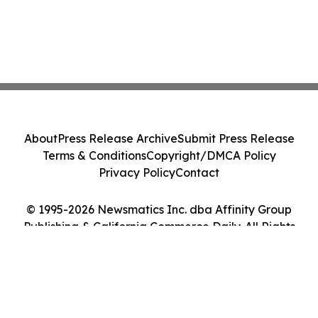
About
Press Release Archive
Submit Press Release
Terms & Conditions
Copyright/DMCA Policy
Privacy Policy
Contact
© 1995-2026 Newsmatics Inc. dba Affinity Group
Publishing & California Commerce Daily. All Rights
Reserved.
Cookie Settings / Your Privacy Choices