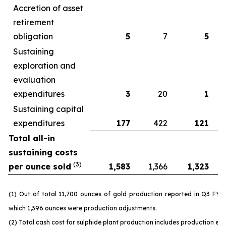
Accretion of asset
retirement
obligation
5
7
5
Sustaining
exploration and
evaluation
expenditures
3
20
1
Sustaining capital
expenditures
177
422
121
Total all-in
sustaining costs
(3)
per ounce sold
1,583
1,366
1,323
(1) Out of total 11,700 ounces of gold production reported in Q3 FY 
which 1,396 ounces were production adjustments.
(2) Total cash cost for sulphide plant production includes production ex