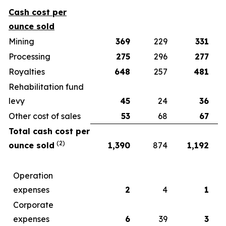
Cash cost per
ounce sold
Mining
369
229
331
Processing
275
296
277
Royalties
648
257
481
Rehabilitation fund
levy
45
24
36
Other cost of sales
53
68
67
Total cash cost per
(2)
ounce sold
1,390
874
1,192
Operation
expenses
2
4
1
Corporate
expenses
6
39
3