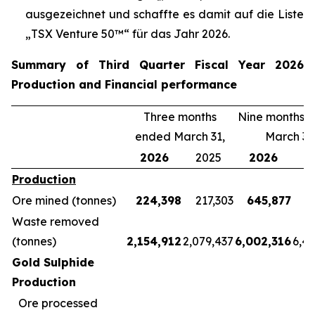
ausgezeichnet und schaffte es damit auf die Liste
„TSX Venture 50™“ für das Jahr 2026.
Summary of Third Quarter Fiscal Year 2026
Production and Financial performance
Three months
Nine months 
ended March 31,
March 31
2026
2025
2026
2
Production
Ore mined (tonnes)
224,398
217,303
645,877
5
Waste removed
(tonnes)
2,154,912
2,079,437
6,002,316
6,4
Gold Sulphide
Production
Ore processed