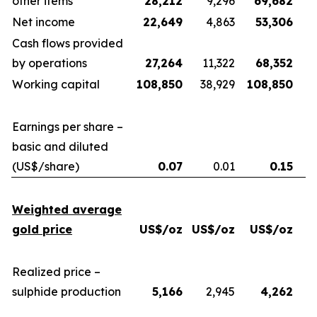
other items
28,212
9,296
69,682
Net income
22,649
4,863
53,306
Cash flows provided
by operations
27,264
11,322
68,352
Working capital
108,850
38,929
108,850
Earnings per share –
basic and diluted
(US$/share)
0.07
0.01
0.15
Weighted average
gold price
US$/oz
US$/oz
US$/oz
U
Realized price –
sulphide production
5,166
2,945
4,262