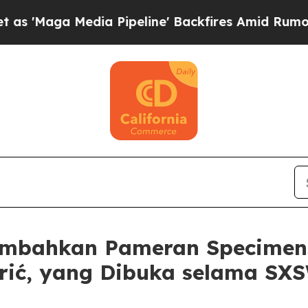
aga Media Pipeline' Backfires Amid Rumors Trum
mbahkan Pameran Specimens 
rić, yang Dibuka selama SX