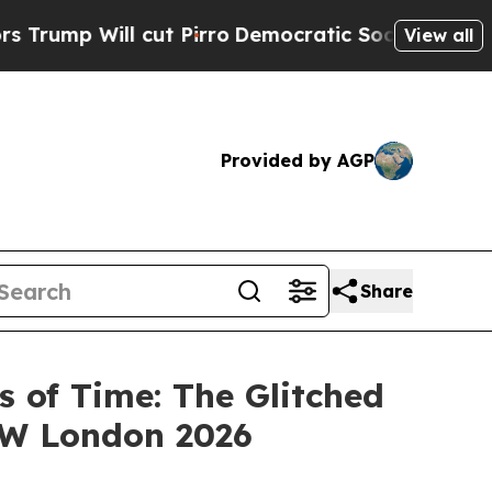
p Will cut Pirro
Democratic Socialists of Ameri
View all
Provided by AGP
Share
of Time: The Glitched
SW London 2026