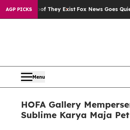
s no Proof They Exist
Fox News Goes Quiet as 'M
AGP PICKS
Menu
HOFA Gallery Memperse
Sublime Karya Maja Pet