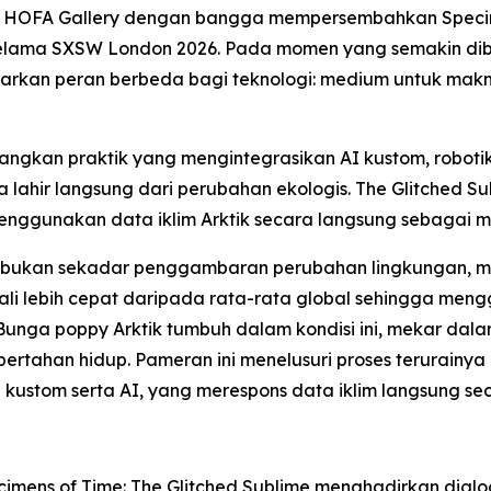
- HOFA Gallery dengan bangga mempersembahkan
Speci
elama SXSW London 2026. Pada momen yang semakin dibe
awarkan peran berbeda bagi teknologi: medium untuk mak
ngkan praktik yang mengintegrasikan AI kustom, robotik
lahir langsung dari perubahan ekologis. The Glitched S
 menggunakan data iklim Arktik secara langsung sebagai 
eni bukan sekadar penggambaran perubahan lingkungan, me
kali lebih cepat daripada rata-rata global sehingga me
Bunga poppy Arktik tumbuh dalam kondisi ini, mekar dal
ahan hidup. Pameran ini menelusuri proses terurainya k
 kustom serta AI, yang merespons data iklim langsung sec
imens of Time: The Glitched Sublime
menghadirkan dialog