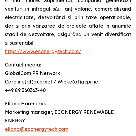
și mai multe. Suplimentar, compania generează
venituri în întregul său lanț valoric, comercializând
electricitate, dezvoltând și prin taxe operaționale,
dar și prin vânzarea de proiecte aflate în anumite
stadii de dezvoltare, asigurând un venit diversificat
și sustenabil.
https://www.econergytech.com/
Contact media:
GlobalCom PR Network
Caroline(at)gcpr.net / Wibke(at)gcpr.net
+49 89 360363-40
Eliana Horenczyk
Marketing manager, ECONERGY RENEWABLE
ENERGY
eliana@econergytech.com