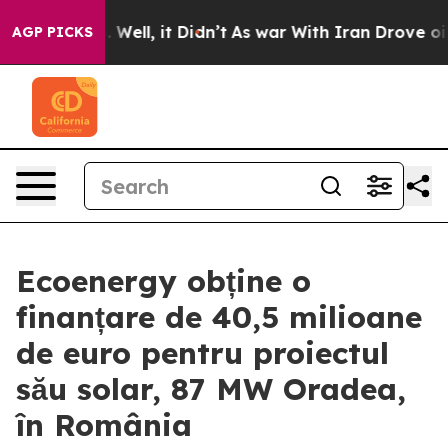
nd 40%. Well, it Didn’t
As war With Iran Drove oil P
AGP PICKS
Ecoenergy obține o
finanțare de 40,5 milioane
de euro pentru proiectul
său solar, 87 MW Oradea,
în România