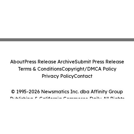
About
Press Release Archive
Submit Press Release
Terms & Conditions
Copyright/DMCA Policy
Privacy Policy
Contact
© 1995-2026 Newsmatics Inc. dba Affinity Group
Publishing & California Commerce Daily. All Rights
Reserved.
Cookie Settings / Your Privacy Choices