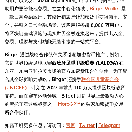
特币、以太坊、Solana 和 BNB 链上代币的互操作性，帮
助用户更智能地交易。在去中心化领域，
Bitget Wallet
是
一款日常金融应用，其设计初衷是让加密货币变得简单、安
全，并融入日常金融场景。该应用服务超 8,000 万用户，
将区块链基础设施与现实世界金融连接起来，提供出入金、
交易、理财与支付功能无缝衔接的一站式平台。
Bitget 通过战略合作伙伴关系引领加密货币推广，例如，
它是世界顶级足球联赛
西班牙足球甲级联赛 (LALIGA)
在
东亚、东南亚和拉美市场的官方加密货币合作伙伴。为了配
合其全球影响力战略，Bitget 还携手
联合国儿童基金会
(UNICEF)
，计划在 2027 年前为 110 万人提供区块链教育
支持。而在赛车运动领域，Bitget 则是世界上最激动人心
的摩托车竞速锦标赛之一
MotoGP™
的独家加密货币交易
所合作伙伴。
如需了解更多信息，请访问：
官网
|
Twitter
|
Telegram
|