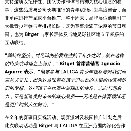
支持这项以纪律性、团队协作和体育精神为核心理念的赛
事，这些品质与公司长期推行的青年赋能计划高度契合，而
非单纯进行产品或平台推广。整个周末，品牌展位前吸引了
大批青少年参与者排起长队，既为赛事增添了浓厚的节日氛
围，也为 Bitget 与家长群体及当地足球社区建立了积极的
互动联结。
“我始终坚信，对足球的热爱往往始于年少之时，就在这样
的街头或球场之上萌芽，”
Bitget 首席营销官 Ignacio
Aguirre 表示
。
“能够参与 LALIGA 青少年锦标赛对我们而
言意义非凡，因为这意味着在孩子们成长的关键阶段支持他
们的梦想。这些孩子在比赛中展现出的快乐、志向与想象
力，正是塑造美好未来的核心品质——无论是在体育领域还
是更广阔的人生舞台。”
在全年的赛事日庆祝活动、观赛派对及校园推广计划之后，
此次联动活动是 Bitget 与 LALIGA 在亚洲范围内深化合作