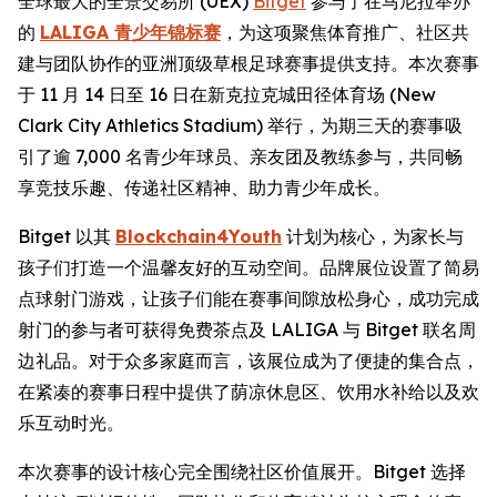
全球最大的全景交易所 (UEX)
Bitget
参与了在马尼拉举办
的
LALIGA 青少年锦标赛
，为这项聚焦体育推广、社区共
建与团队协作的亚洲顶级草根足球赛事提供支持。本次赛事
于 11 月 14 日至 16 日在新克拉克城田径体育场 (New
Clark City Athletics Stadium) 举行，为期三天的赛事吸
引了逾 7,000 名青少年球员、亲友团及教练参与，共同畅
享竞技乐趣、传递社区精神、助力青少年成长。
Bitget 以其
Blockchain4Youth
计划为核心，为家长与
孩子们打造一个温馨友好的互动空间。品牌展位设置了简易
点球射门游戏，让孩子们能在赛事间隙放松身心，成功完成
射门的参与者可获得免费茶点及 LALIGA 与 Bitget 联名周
边礼品。对于众多家庭而言，该展位成为了便捷的集合点，
在紧凑的赛事日程中提供了荫凉休息区、饮用水补给以及欢
乐互动时光。
本次赛事的设计核心完全围绕社区价值展开。Bitget 选择