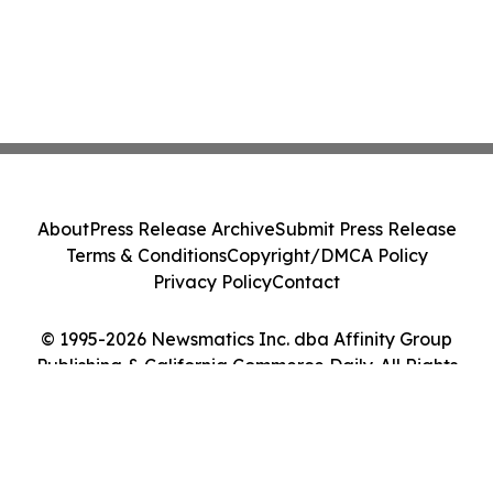
About
Press Release Archive
Submit Press Release
Terms & Conditions
Copyright/DMCA Policy
Privacy Policy
Contact
© 1995-2026 Newsmatics Inc. dba Affinity Group
Publishing & California Commerce Daily. All Rights
Reserved.
Cookie Settings / Your Privacy Choices